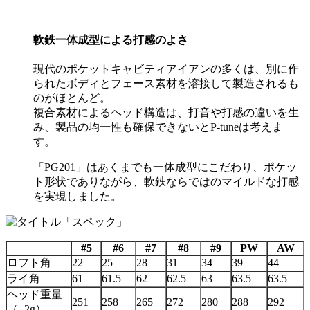
軟鉄一体成型による打感のよさ
現代のポケットキャビティアイアンの多くは、別に作
られたボディとフェース素材を溶接して製造されるも
のがほとんど。
複合素材によるヘッド構造は、打音や打感の違いを生
み、製品の均一性も確保できないとP-tuneは考えま
す。
「PG201」はあくまでも一体成型にこだわり、ポケッ
ト形状でありながら、軟鉄ならではのマイルドな打感
を実現しました。
#5
#6
#7
#8
#9
PW
AW
ロフト角
22
25
28
31
34
39
44
ライ角
61
61.5
62
62.5
63
63.5
63.5
ヘッド重量
251
258
265
272
280
288
292
（±2g）