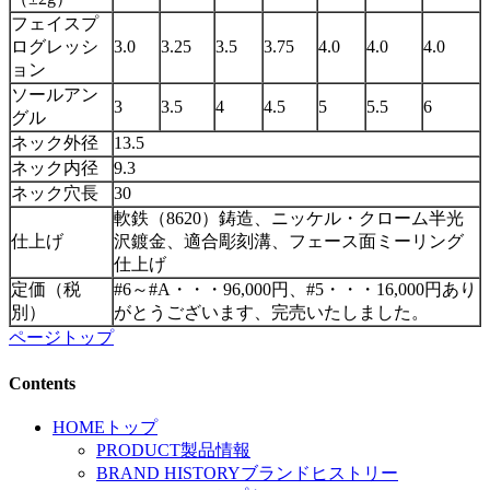
フェイスプ
ログレッシ
3.0
3.25
3.5
3.75
4.0
4.0
4.0
ョン
ソールアン
3
3.5
4
4.5
5
5.5
6
グル
ネック外径
13.5
ネック内径
9.3
ネック穴長
30
軟鉄（8620）鋳造、ニッケル・クローム半光
仕上げ
沢鍍金、適合彫刻溝、フェース面ミーリング
仕上げ
定価（税
#6～#A・・・96,000円、
#5・・・16,000円
あり
別）
がとうございます、完売いたしました。
ページトップ
Contents
HOME
トップ
PRODUCT
製品情報
BRAND HISTORY
ブランドヒストリー