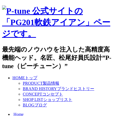
最先端のノウハウを注入した高精度高
機能ヘッド。名匠、松尾好員氏設計”P-
tune（ピーチューン）”
HOME
トップ
PRODUCT
製品情報
BRAND HISTORY
ブランドヒストリー
CONCEPT
コンセプト
SHOP LIST
ショップリスト
BLOG
ブログ
Home